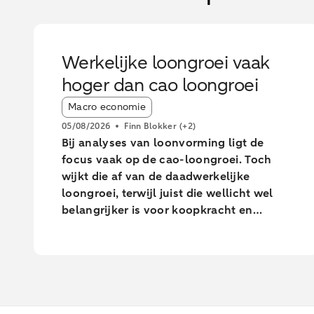
Werkelijke loongroei vaak
hoger dan cao loongroei
Article tags:
Macro economie
05/08/2026
Finn Blokker
(+2)
Bij analyses van loonvorming ligt de
focus vaak op de cao-loongroei. Toch
wijkt die af van de daadwerkelijke
loongroei, terwijl juist die wellicht wel
belangrijker is voor koopkracht en
consumptie. Uit onze analyse blijkt dat
de daadwerkelijke loongroei in de
afgelopen jaren afwijkt van de cao-
loongroei. Daarnaast zien we grote
verschillen tussen leeftijdsgroepen. Dit
blijkt uit een analyse van