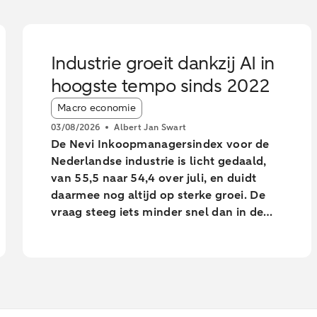
Industrie groeit dankzij AI in
hoogste tempo sinds 2022
Article tags:
Macro economie
03/08/2026
Albert Jan Swart
De Nevi Inkoopmanagersindex voor de
Nederlandse industrie is licht gedaald,
van 55,5 naar 54,4 over juli, en duidt
daarmee nog altijd op sterke groei. De
vraag steeg iets minder snel dan in de
voorgaande maanden. Toch voerde de
industrie de productie op in het hoogste
tempo sinds februari 2022.