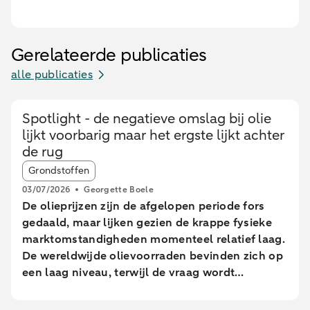
Gerelateerde publicaties
alle publicaties
Spotlight - de negatieve omslag bij olie
lijkt voorbarig maar het ergste lijkt achter
de rug
Article tags:
Grondstoffen
03/07/2026
Georgette Boele
De olieprijzen zijn de afgelopen periode fors
gedaald, maar lijken gezien de krappe fysieke
marktomstandigheden momenteel relatief laag.
De wereldwijde olievoorraden bevinden zich op
een laag niveau, terwijl de vraag wordt
ondersteund door beperkte voorraden van
geraffineerde producten en het seizoensmatig