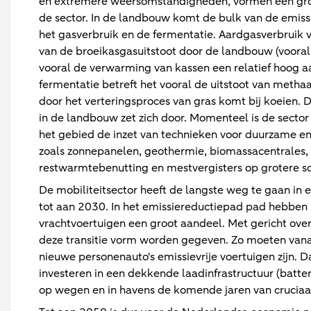
en extremere weersomstandigheden, vormen een gro
de sector. In de landbouw komt de bulk van de emiss
het gasverbruik en de fermentatie. Aardgasverbruik
van de broeikasgasuitstoot door de landbouw (vooral
vooral de verwarming van kassen een relatief hoog aa
fermentatie betreft het vooral de uitstoot van metha
door het verteringsproces van gras komt bij koeien.
in de landbouw zet zich door. Momenteel is de sector
het gebied de inzet van technieken voor duurzame e
zoals zonnepanelen, geothermie, biomassacentrales,
restwarmtebenutting en mestvergisters op grotere sc
De mobiliteitsector heeft de langste weg te gaan in 
tot aan 2030. In het emissiereductiepad pad hebben 
vrachtvoertuigen een groot aandeel. Met gericht over
deze transitie vorm worden gegeven. Zo moeten vana
nieuwe personenauto's emissievrije voertuigen zijn.
investeren in een dekkende laadinfrastructuur (batteri
op wegen en in havens de komende jaren van cruciaa