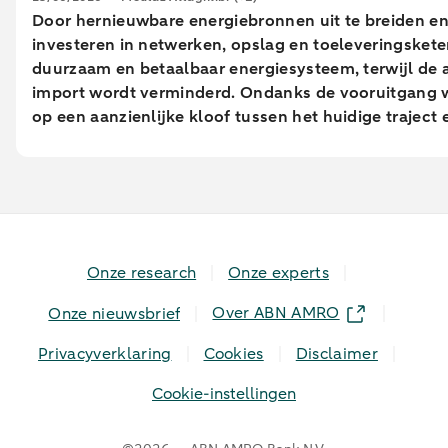
Door hernieuwbare energiebronnen uit te breiden en t
investeren in netwerken, opslag en toeleveringskete
duurzaam en betaalbaar energiesysteem, terwijl de 
import wordt verminderd. Ondanks de vooruitgang 
op een aanzienlijke kloof tussen het huidige traject 
doelstellingen op hernieuwbaar en energie efficiënt
waardoor de afhankelijkheid van geïmporteerde foss
wordt verlengd. De uitbreiding van elektrificatie, g
uitbreiding van hernieuwbare energie, is cruciaal v
van de energiezekerheid van de EU. Het verlagen va
intensiteit en het verbeteren van de efficiëntie ont
Onze research
Onze experts
economische groei van energieverbruik, waardoor o
concurrentievermogen wordt versterkt en de blootste
Over ABN AMRO
Onze nieuwsbrief
energiemarkten wordt verminderd. Energie-efficiënti
Privacyverklaring
Cookies
Disclaimer
hergebruik van grondstoffen maken landen minder a
volatiele energiemarkten en import. Het uitbreiden 
Cookie-instellingen
opslagcapaciteit, raffinaderijen en netinfrastructuur
stabiliteit tijdens energiecrises en ondersteunt de tr