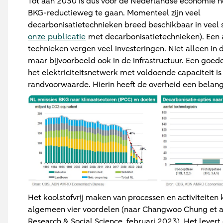
Tot aan 2050 is dus voor de Nederlandse economie n
BKG-reductieweg te gaan. Momenteel zijn veel
decarbonisatietechnieken breed beschikbaar in veel s
onze publicatie
met decarbonisatietechnieken). Een 
technieken vergen veel investeringen. Niet alleen in d
maar bijvoorbeeld ook in de infrastructuur. Een goed
het elektriciteitsnetwerk met voldoende capaciteit is
randvoorwaarde. Hierin heeft de overheid een belangr
Het koolstofvrij maken van processen en activiteiten 
algemeen vier voordelen (naar Changwoo Chung et al
Research & Social Science, februari 2023). Het levert