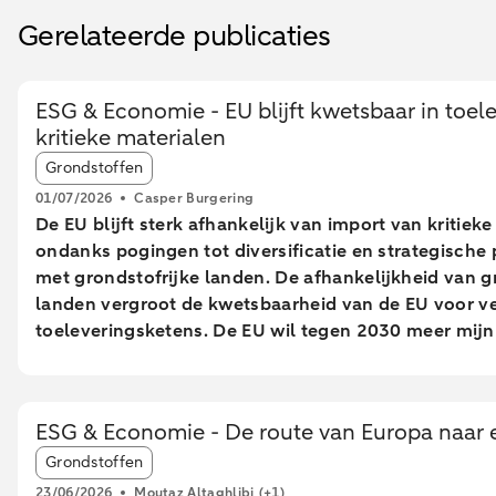
Gerelateerde publicaties
ESG & Economie - EU blijft kwetsbaar in toel
kritieke materialen
Article tags:
Grondstoffen
01/07/2026
Casper Burgering
De EU blijft sterk afhankelijk van import van kritieke
ondanks pogingen tot diversificatie en strategisch
met grondstofrijke landen. De afhankelijkheid van g
landen vergroot de kwetsbaarheid van de EU voor ve
toeleveringsketens. De EU wil tegen 2030 meer mij
en recycling realiseren, maar lange doorlooptijden 
maken het behalen van deze doelen onzeker. Nederl
centrale rol in de EU-handel van kritieke grondstoff
ESG & Economie - De route van Europa naar 
doorvoer via havens, zonder grote toegevoegde wa
Article tags:
met technologische en economische uitdagingen om
Grondstoffen
materialen effectief te recyclen, vooral zeldzame a
23/06/2026
Moutaz Altaghlibi
(+1)