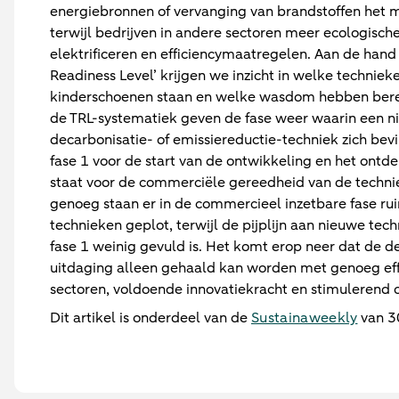
energiebronnen of vervanging van brandstoffen het m
terwijl bedrijven in andere sectoren meer ecologisch
elektrificeren en efficiencymaatregelen. Aan de hand
Readiness Level’ krijgen we inzicht in welke techniek
kinderschoenen staan en welke wasdom hebben berei
de TRL-systematiek geven de fase weer waarin een 
decarbonisatie- of emissiereductie-techniek zich bevin
fase 1 voor de start van de ontwikkeling en het ontde
staat voor de commerciële gereedheid van de techni
genoeg staan er in de commercieel inzetbare fase r
technieken geplot, terwijl de pijplijn aan nieuwe tech
fase 1 weinig gevuld is. Het komt erop neer dat de d
uitdaging alleen gehaald kan worden met genoeg eff
sectoren, voldoende innovatiekracht en stimulerend 
Dit artikel is onderdeel van de
Sustainaweekly
van 3