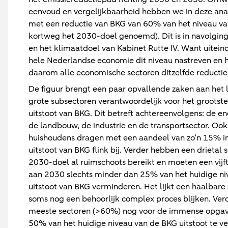
eenvoud en vergelijkbaarheid hebben we in deze ana
met een reductie van BKG van 60% van het niveau va
kortweg het 2030-doel genoemd). Dit is in navolging
en het klimaatdoel van Kabinet Rutte IV. Want uitein
hele Nederlandse economie dit niveau nastreven en
daarom alle economische sectoren ditzelfde reducti
De figuur brengt een paar opvallende zaken aan het lic
grote subsectoren verantwoordelijk voor het grootste
uitstoot van BKG. Dit betreft achtereenvolgens: de en
de landbouw, de industrie en de transportsector. Ook
huishoudens dragen met een aandeel van zo’n 15% in
uitstoot van BKG flink bij. Verder hebben een drietal 
2030-doel al ruimschoots bereikt en moeten een vijft
aan 2030 slechts minder dan 25% van het huidige ni
uitstoot van BKG verminderen. Het lijkt een haalbare
soms nog een behoorlijk complex proces blijken. Ver
meeste sectoren (>60%) nog voor de immense opga
50% van het huidige niveau van de BKG uitstoot te v