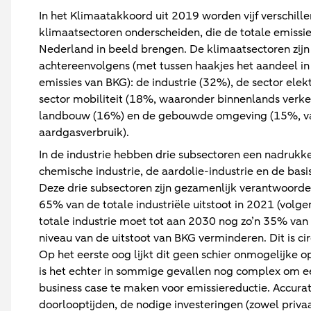
In het Klimaatakkoord uit 2019 worden vijf verschill
klimaatsectoren onderscheiden, die de totale emissi
Nederland in beeld brengen. De klimaatsectoren zijn
achtereenvolgens (met tussen haakjes het aandeel in
emissies van BKG): de industrie (32%), de sector elekt
sector mobiliteit (18%, waaronder binnenlands verkee
landbouw (16%) en de gebouwde omgeving (15%, 
aardgasverbruik).
In de industrie hebben drie subsectoren een nadrukke
chemische industrie, de aardolie-industrie en de basi
Deze drie subsectoren zijn gezamenlijk verantwoordel
65% van de totale industriële uitstoot in 2021 (volg
totale industrie moet tot aan 2030 nog zo’n 35% van
niveau van de uitstoot van BKG verminderen. Dit is ci
Op het eerste oog lijkt dit geen schier onmogelijke o
is het echter in sommige gevallen nog complex om 
business case te maken voor emissiereductie. Accura
doorlooptijden, de nodige investeringen (zowel privaa