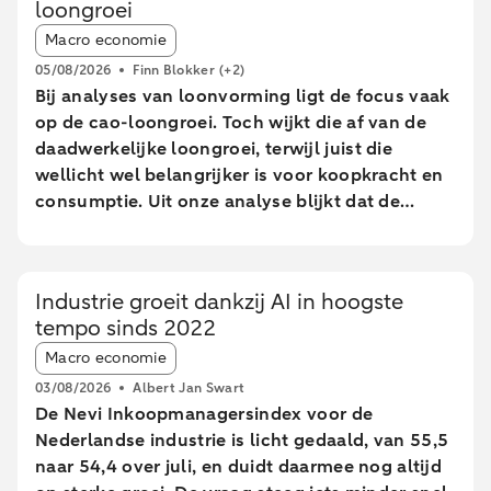
loongroei
Article tags:
Macro economie
05/08/2026
Finn Blokker
(+2)
Bij analyses van loonvorming ligt de focus vaak
op de cao-loongroei. Toch wijkt die af van de
daadwerkelijke loongroei, terwijl juist die
wellicht wel belangrijker is voor koopkracht en
consumptie. Uit onze analyse blijkt dat de
daadwerkelijke loongroei in de afgelopen jaren
afwijkt van de cao-loongroei. Daarnaast zien we
grote verschillen tussen leeftijdsgroepen. Dit
Industrie groeit dankzij AI in hoogste
blijkt uit een analyse van geanonimiseerde en
tempo sinds 2022
geaggregeerde transactiegegevens.
Article tags:
Macro economie
03/08/2026
Albert Jan Swart
De Nevi Inkoopmanagersindex voor de
Nederlandse industrie is licht gedaald, van 55,5
naar 54,4 over juli, en duidt daarmee nog altijd