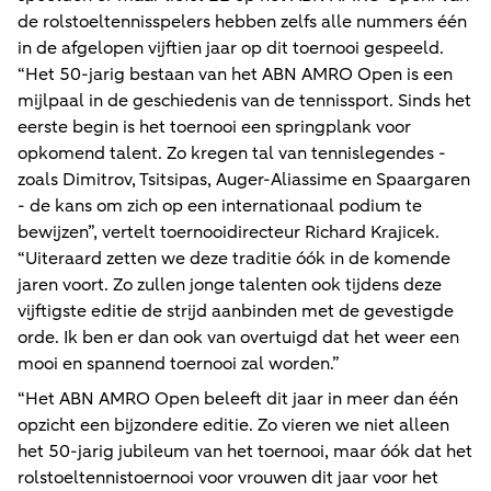
de rolstoeltennisspelers hebben zelfs alle nummers één
in de afgelopen vijftien jaar op dit toernooi gespeeld.
“Het 50-jarig bestaan van het ABN AMRO Open is een
mijlpaal in de geschiedenis van de tennissport. Sinds het
eerste begin is het toernooi een springplank voor
opkomend talent. Zo kregen tal van tennislegendes -
zoals Dimitrov, Tsitsipas, Auger-Aliassime en Spaargaren
- de kans om zich op een internationaal podium te
bewijzen”, vertelt toernooidirecteur Richard Krajicek.
“Uiteraard zetten we deze traditie óók in de komende
jaren voort. Zo zullen jonge talenten ook tijdens deze
vijftigste editie de strijd aanbinden met de gevestigde
orde. Ik ben er dan ook van overtuigd dat het weer een
mooi en spannend toernooi zal worden.”
“Het ABN AMRO Open beleeft dit jaar in meer dan één
opzicht een bijzondere editie. Zo vieren we niet alleen
het 50-jarig jubileum van het toernooi, maar óók dat het
rolstoeltennistoernooi voor vrouwen dit jaar voor het