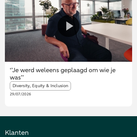
‘’Je werd weleens geplaagd om wie je
was’’
Article tags:
Diversity, Equity & Inclusion
29/07/2026
Klanten