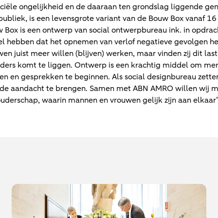
ciële ongelijkheid en de daaraan ten grondslag liggende gen
publiek, is een levensgrote variant van de Bouw Box vanaf 16
w Box is een ontwerp van social ontwerpbureau ink. in opdr
el hebben dat het opnemen van verlof negatieve gevolgen hee
en juist meer willen (blijven) werken, maar vinden zij dit la
ders komt te liggen. Ontwerp is een krachtig middel om me
en en gesprekken te beginnen. Als social designbureau zetten
 de aandacht te brengen. Samen met ABN AMRO willen wij m
ouderschap, waarin mannen en vrouwen gelijk zijn aan elkaar