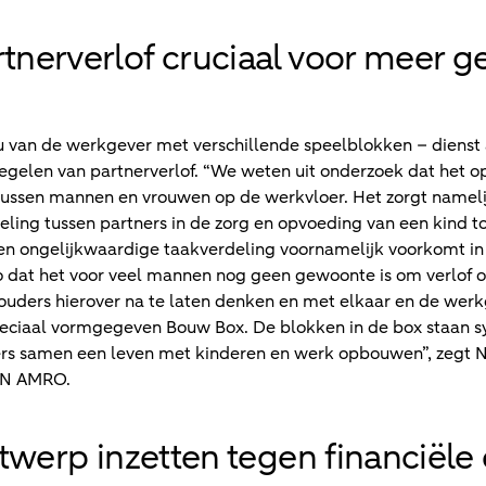
erverlof cruciaal voor meer ge
van de werkgever met verschillende speelblokken – dienst a
regelen van partnerverlof. “We weten uit onderzoek dat het 
d tussen mannen en vrouwen op de werkvloer. Het zorgt nameli
ling tussen partners in de zorg en opvoeding van een kind tot
een ongelijkwaardige taakverdeling voornamelijk voorkomt in
 zo dat het voor veel mannen nog geen gewoonte is om verlof 
ders hierover na te laten denken en met elkaar en de werk
peciaal vormgegeven Bouw Box. De blokken in de box staan 
s samen een leven met kinderen en werk opbouwen”, zegt Ni
ABN AMRO.
twerp inzetten tegen financiële