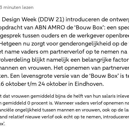
3 minuten lezen
ch Design Week (DDW 21) introduceren de ontwerp
n opdracht van ABN AMRO de ‘Bouw Box’: een sp
 gesprek tussen ouders en de werkgever openbree
Hetgeen nu zorgt voor genderongelijkheid op de 
t name vaders om partnerverlof op te nemen na
rolverdeling blijkt namelijk een belangrijke factor
mannen en vrouwen. Het opnemen van partnerver
en. Een levensgrote versie van de ‘Bouw Box’ is t
6 oktober t/m 24 oktober in Eindhoven.
jkt dat vrouwen gemiddeld bijna de helft van hun salaris inlev
n gemiddeld 0 procent is. Wanneer vaders verlof opnemen n
inanciële ongelijkheid tussen mannen en vrouwen, ook op de 
land relatief nieuwe verlof ook echt op te nemen, introducere
x’.