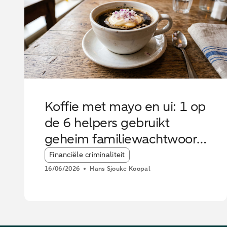
Koffie met mayo en ui: 1 op
de 6 helpers gebruikt
geheim familiewachtwoord
tegen oplichters
Article tags:
Financiële criminaliteit
16/06/2026
Hans Sjouke Koopal