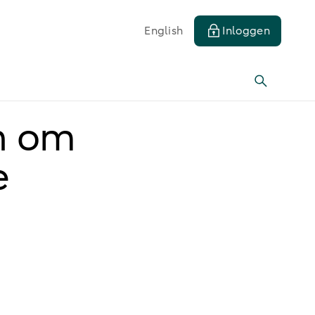
English
Inloggen
n om
e