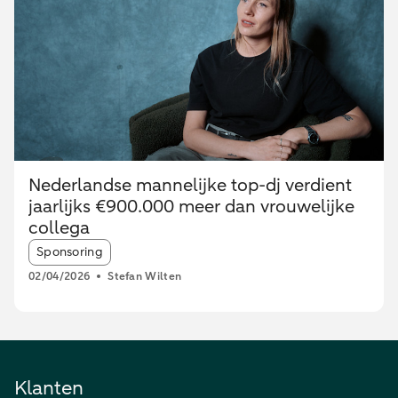
Nederlandse mannelijke top-dj verdient
jaarlijks €900.000 meer dan vrouwelijke
collega
Article tags:
Sponsoring
02/04/2026
Stefan Wilten
Klanten