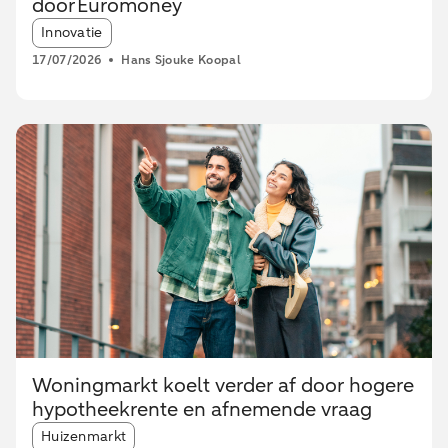
door Euromoney
Article tags:
Innovatie
17/07/2026
Hans Sjouke Koopal
Woningmarkt koelt verder af door hogere
hypotheekrente en afnemende vraag
Article tags:
Huizenmarkt