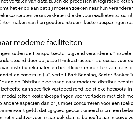
het vertalen van data zullen de processen in logistieke kete
 komt het er op aan dat zij moeten zoeken naar hun verande
tieke concepten te ontwikkelen die de voorraadketen strooml
ciënter maken van hun goederenstroom kostenbesparingen real
aar moderne faciliteiten
gen zullen de transportsector blijvend veranderen. “Inspelen
dersteund door de juiste IT-infrastructuur is cruciaal voor e
 van distributiekanalen en het efficiënter inzetten van tran
dellen noodzakelijk”, vertelt Bart Banning, Sector Banker T
slag en Distributie de vraag naar moderne distributiecentra
 behoefte aan specifiek vastgoed rond logistieke hotspots. In
modaliteiten kostenbesparingen voor verladers met zich 
op andere aspecten dan prijs moet concurreren voor een toe
innenvaart geldt dat zij goed gepositioneerd is om een belang
n het vrachtvervoer, maar ook daar is behoefte aan nieuwe