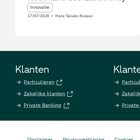
Article tags:
Innovatie
17/07/2026
Hans Sjouke Koopal
Klanten
Klant
Particulieren
Particu
Zakelijke klanten
Zakelij
Private Banking
Private
Disclaimer
Privacyverklaring
Cookies