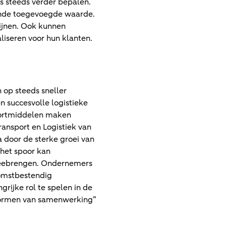
ns steeds verder bepalen.
rende toegevoegde waarde.
ijnen. Ook kunnen
iseren voor hun klanten.
 op steeds sneller
en succesvolle logistieke
sportmiddelen maken
ransport en Logistiek van
 door de sterke groei van
 het spoor kan
meebrengen. Ondernemers
komstbestendig
rijke rol te spelen in de
 vormen van samenwerking”