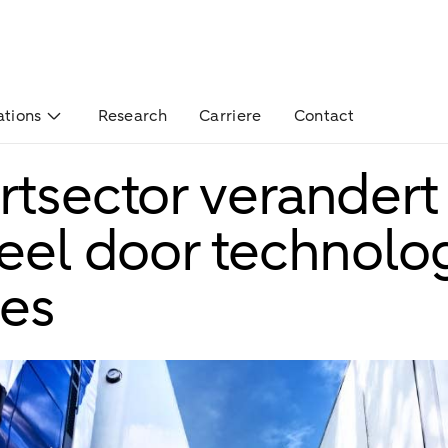
ations
Research
Carriere
Contact
rtsector verandert
reel door technolo
ies