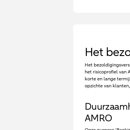
Het bezo
Het bezoldigingsversl
het risicoprofiel va
korte en lange termi
opzichte van klanten
Duurzaamhe
AMRO