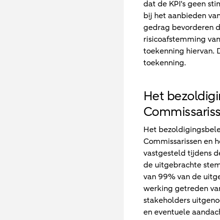
dat de KPI's geen sti
bij het aanbieden v
gedrag bevorderen da
risicoafstemming van
toekenning hiervan. 
toekenning.
Het bezoldig
Commissaris
Het bezoldigingsbele
Commissarissen en he
vastgesteld tijdens
de uitgebrachte ste
van 99% van de uitge
werking getreden van
stakeholders uitgen
en eventuele aandach