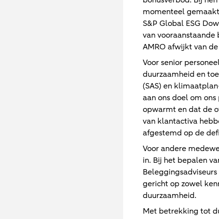
bonusverbod. Bij he
momenteel gemaakt aa
S&P Global ESG Dow J
van vooraanstaande be
AMRO afwijkt van de 
Voor senior persone
duurzaamheid en toek
(SAS) en klimaatplan
aan ons doel om ons 
opwarmt en dat de o
van klantactiva hebb
afgestemd op de defin
Voor andere medewer
in. Bij het bepalen
Beleggingsadviseurs 
gericht op zowel ken
duurzaamheid.
Met betrekking tot du