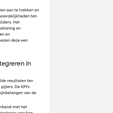
ten aan te trekken en
woordelijkheden ten
olders. Het
beloning en
den en
gezien deze een
tegreren in
lde resultaten ten
pijlers. De KPI's
mijnbelangen van de
erband met het