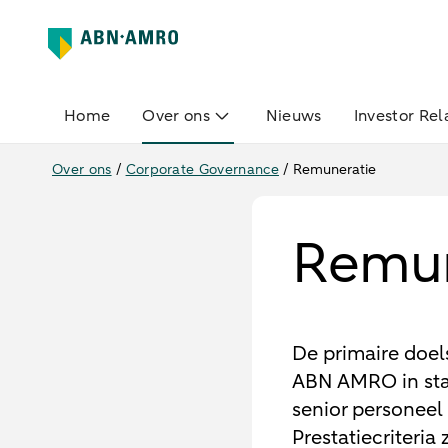
Home
Over ons
Nieuws
Investor Rel
Over ons
/
Corporate Governance
/
Remuneratie
Remun
De primaire doel
ABN AMRO in staa
senior personeel
Prestatiecriteria