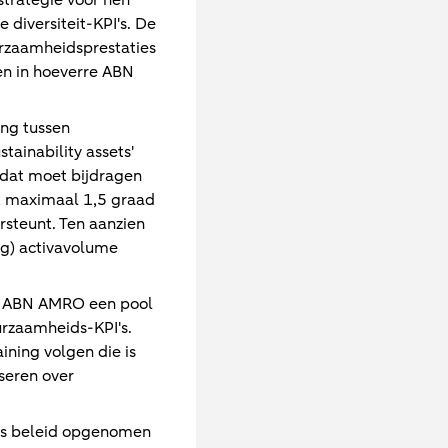
trategie voor hen
diversiteit-KPI's. De
urzaamheidsprestaties
ien in hoeverre ABN
ng tussen
ainability assets'
 dat moet bijdragen
et maximaal 1,5 graad
steunt. Ten aanzien
ng) activavolume
lt ABN AMRO een pool
rzaamheids-KPI's.
ning volgen die is
seren over
n ons beleid opgenomen