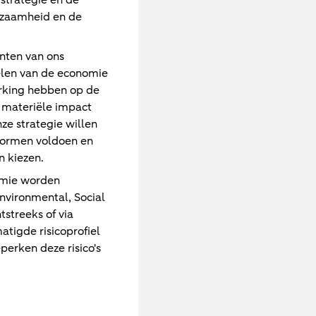
 strategie en de
urzaamheid en de
enten van ons
elen van de economie
erking hebben op de
n materiële impact
ze strategie willen
normen voldoen en
 kiezen.
nomie worden
Environmental, Social
streeks of via
tigde risicoprofiel
erken deze risico's