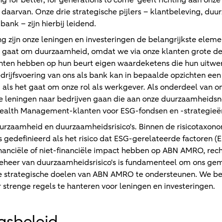
 for better, for generations to come’ geeft richting aan onze
 daarvan. Onze drie strategische pijlers – klantbeleving, du
ank – zijn hierbij leidend.
ling zijn onze leningen en investeringen de belangrijkste elem
et gaat om duurzaamheid, omdat we via onze klanten grote d
anten hebben op hun beurt eigen waardeketens die hun uitw
rijfsvoering van ons als bank kan in bepaalde opzichten ee
als het gaat om onze rol als werkgever. Als onderdeel van on
e leningen naar bedrijven gaan die aan onze duurzaamheids
ealth Management-klanten voor ESG-fondsen en -strategieën
uurzaamheid en duurzaamheidsrisico's. Binnen de risicotaxo
 gedefinieerd als het risico dat ESG-gerelateerde factoren (
nanciële of niet-financiële impact hebben op ABN AMRO, recht
Beheer van duurzaamheidsrisico's is fundamenteel om ons gema
 strategische doelen van ABN AMRO te ondersteunen. We bep
 strenge regels te hanteren voor leningen en investeringen.
gsbeleid