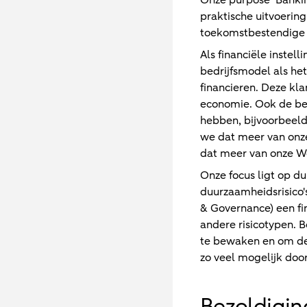
Onze purpose ‘Banking
praktische uitvoering
toekomstbestendige b
Als financiële instel
bedrijfsmodel als h
financieren. Deze kl
economie. Ook de bed
hebben, bijvoorbeeld 
we dat meer van onz
dat meer van onze W
Onze focus ligt op d
duurzaamheidsrisico's
& Governance) een fi
andere risicotypen. 
te bewaken en om de
zo veel mogelijk door
Bezoldigin