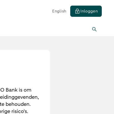
English
Inloggen
RO Bank is om
leidinggevenden,
 te behouden.
ige risico's.