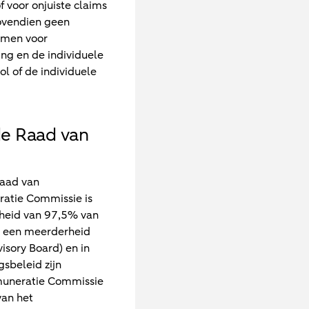
f voor onjuiste claims
ovendien geen
ismen voor
ing en de individuele
l of de individuele
de Raad van
Raad van
ratie Commissie is
rheid van 97,5% van
n een meerderheid
sory Board) en in
sbeleid zijn
emuneratie Commissie
van het