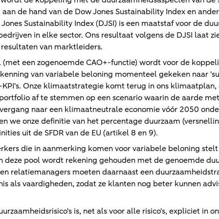
n wordt de koppeling met de duurzaamheidsaspecten van de s
n de hand van de Dow Jones Sustainability Index en andere 
ones Sustainability Index (DJSI) is een maatstaf voor de du
drijven in elke sector. Ons resultaat volgens de DJSI laat z
resultaten van marktleiders.
el (met een zogenoemde CAO+-functie) wordt voor de koppeli
enning van variabele beloning momenteel gekeken naar 'sust
-KPI's. Onze klimaatstrategie komt terug in ons klimaatplan,
portfolio af te stemmen op een scenario waarin de aarde m
vergang naar een klimaatneutrale economie vóór 2050 onder
en we onze definitie van het percentage duurzaam (versnelli
ities uit de SFDR van de EU (artikel 8 en 9).
kers die in aanmerking komen voor variabele beloning ste
 van deze pool wordt rekening gehouden met de genoemde duu
en relatiemanagers moeten daarnaast een duurzaamheidstrai
nis als vaardigheden, zodat ze klanten nog beter kunnen advi
urzaamheidsrisico's is, net als voor alle risico's, expliciet i