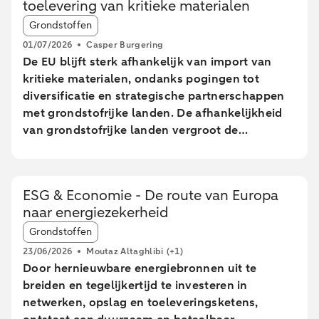
toelevering van kritieke materialen
Article tags:
Grondstoffen
01/07/2026
Casper Burgering
De EU blijft sterk afhankelijk van import van
kritieke materialen, ondanks pogingen tot
diversificatie en strategische partnerschappen
met grondstofrijke landen. De afhankelijkheid
van grondstofrijke landen vergroot de
kwetsbaarheid van de EU voor verstoringen in
toeleveringsketens. De EU wil tegen 2030 meer
mijnbouw, verwerking en recycling realiseren,
ESG & Economie - De route van Europa
maar lange doorlooptijden en hoge kosten
naar energiezekerheid
maken het behalen van deze doelen onzeker.
Article tags:
Nederland speelt een centrale rol in de EU-
Grondstoffen
handel van kritieke grondstoffen, vooral door
23/06/2026
Moutaz Altaghlibi
(+1)
de doorvoer via havens, zonder grote
Door hernieuwbare energiebronnen uit te
toegevoegde waarde. De EU kampt met
breiden en tegelijkertijd te investeren in
technologische en economische uitdagingen
netwerken, opslag en toeleveringsketens,
om kritieke materialen effectief te recyclen,