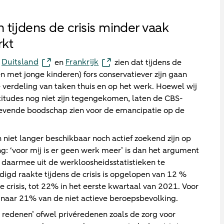
 tijdens de crisis minder vaak
rkt
Duitsland
Frankrijk
n
en
zien dat tijdens de
 met jonge kinderen) fors conservatiever zijn gaan
verdeling van taken thuis en op het werk. Hoewel wij
titudes nog niet zijn tegengekomen, laten de CBS-
pgevende boodschap zien voor de emancipatie op de
et langer beschikbaar noch actief zoekend zijn op
g: ‘voor mij is er geen werk meer’ is dan het argument
 daarmee uit de werkloosheidsstatistieken te
gd raakte tijdens de crisis is opgelopen van 12 %
e crisis, tot 22% in het eerste kwartaal van 2021. Voor
naar 21% van de niet actieve beroepsbevolking.
 redenen’ ofwel privéredenen zoals de zorg voor