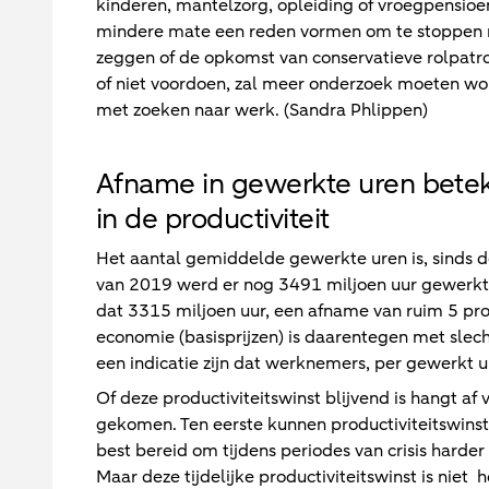
kinderen, mantelzorg, opleiding of vroegpensioen
mindere mate een reden vormen om te stoppen 
zeggen of de opkomst van conservatieve rolpat
of niet voordoen, zal meer onderzoek moeten w
met zoeken naar werk. (Sandra Phlippen)
Afname in gewerkte uren beteken
in de productiviteit
Het aantal gemiddelde gewerkte uren is, sinds de
van 2019 werd er nog 3491 miljoen uur gewerkt i
dat 3315 miljoen uur, een afname van ruim 5 pr
economie (basisprijzen) is daarentegen met slech
een indicatie zijn dat werknemers, per gewerkt u
Of deze productiviteitswinst blijvend is hangt af 
gekomen. Ten eerste kunnen productiviteitswinste
best bereid om tijdens periodes van crisis harder
Maar deze tijdelijke productiviteitswinst is niet