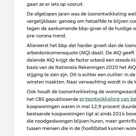
gaan ze er iets op vooruit.
De afgelopen jaren was de loonontwikkeling weli
vergelijkbaar: genoeg om hetzelfde te blijven c
tegen de aankomende bbp-groei of de huidige w
pre-corona trend.
Allereerst het bbp dat harder groeit dan de loon
arbeidsinkomensquote (AIQ) daalt. De AIQ geeft 
dalende AIQ krijgt de factor arbeid een steeds 
basis van de Nationale Rekeningen 2020 het AIQ
stijging te zien zijn. Dit is echter een
outlier
: in d
winsten inzakten. Naar verwachting wordt in de
Ook houdt de loonontwikkeling de woningwaardesti
prijsontwikkeling van 
het CBS gepubliceerde
koopwoningen waren in mei 12,9 procent duurder
bestaande koopwoningen ligt al sinds 2014 bove
die noodgedwongen blijven huren, meer gentrific
tussen mensen die in de (hoofd)stad kunnen wone