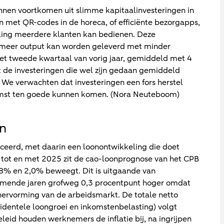
unnen voortkomen uit slimme kapitaalinvesteringen in
n met QR-codes in de horeca, of efficiënte bezorgapps,
ling meerdere klanten kan bedienen. Deze
 meer output kan worden geleverd met minder
 het tweede kwartaal van vorig jaar, gemiddeld met 4
t de investeringen die wel zijn gedaan gemiddeld
We verwachten dat investeringen een fors herstel
ekomst ten goede kunnen komen. (Nora Neuteboom)
n
ceerd, met daarin een loonontwikkeling die doet
tot en met 2025 zit de cao-loonprognose van het CPB
1,8% en 2,0% beweegt. Dit is uitgaande van
 komende jaren grofweg 0,3 procentpunt hoger omdat
ervorming van de arbeidsmarkt. De totale netto
identele loongroei en inkomstenbelasting) volgt
beleid houden werknemers de inflatie bij, na ingrijpen