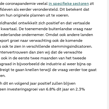
n de coronapandemie veelal
in specifieke sectoren
zit
fsleven als eerder verondersteld. Dit betekent dat
m hun originele plannen uit te voeren.
ldhandel ontwikkelt zich positief en dat vertaalde
1e kwartaal. De toenemende buitenlandse vraag naar
 Nederlandse ondernemer. Omdat ook andere landen
 export groei naar verwachting ook de komende
ook te zien in verschillende stemmingsindicatoren.
entenvertrouwen dan zien wij dat de verwachte
ie ook in de eerste twee maanden van het tweede
gsgraad in bijvoorbeeld de industrie al weer bijna op
dreigt te gaan knellen terwijl de vraag verder toe gaat
en.
 dit en volgend jaar positief zullen blijven
en investeringsgroei van 6.8% dit jaar en 2.3%