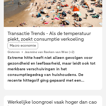
Transactie Trends - Als de temperatuur
piekt, zoekt consumptie verkoeling
Article tags:
Macro economie
Gisteren
Jeannine van Reeken-van Wee
(+2)
Extreme hitte heeft niet alleen gevolgen voor
gezondheid en leefbaarheid, maar leidt ook tot
merkbare verschuivingen in het
consumptiegedrag van huishoudens. De
recente hittegolf ging gepaard met een
tijdelijke afname in consumptie van
Nederlandse huishoudens. Er waren minder
online bestedingen en geldopnames, terwijl de
Werkelijke loongroei vaak hoger dan cao
pinbestedingen eerst stegen en pas tijdens de