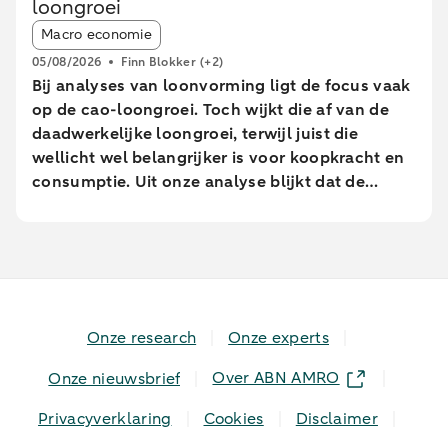
loongroei
extreem warme dagen daalden. In sterk
Article tags:
stedelijke gebieden bleven de pinbetalingen
Macro economie
relatief beter op peil dan in minder stedelijke
05/08/2026
Finn Blokker
(+2)
gebieden. Met name uitgaven aan eet- en
Bij analyses van loonvorming ligt de focus vaak
drinkgelegenheden namen daar juist toe, terwijl
op de cao-loongroei. Toch wijkt die af van de
brandstof uitgaven elders sterk afnamen.
daadwerkelijke loongroei, terwijl juist die
wellicht wel belangrijker is voor koopkracht en
consumptie. Uit onze analyse blijkt dat de
daadwerkelijke loongroei in de afgelopen jaren
afwijkt van de cao-loongroei. Daarnaast zien we
grote verschillen tussen leeftijdsgroepen. Dit
blijkt uit een analyse van geanonimiseerde en
geaggregeerde transactiegegevens.
Onze research
Onze experts
Over ABN AMRO
Onze nieuwsbrief
Privacyverklaring
Cookies
Disclaimer