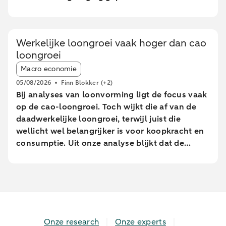
tijdelijke afname in consumptie van
Nederlandse huishoudens. Er waren minder
online bestedingen en geldopnames, terwijl de
Werkelijke loongroei vaak hoger dan cao
pinbestedingen eerst stegen en pas tijdens de
loongroei
extreem warme dagen daalden. In sterk
Article tags:
stedelijke gebieden bleven de pinbetalingen
Macro economie
relatief beter op peil dan in minder stedelijke
05/08/2026
Finn Blokker
(+2)
gebieden. Met name uitgaven aan eet- en
Bij analyses van loonvorming ligt de focus vaak
drinkgelegenheden namen daar juist toe, terwijl
op de cao-loongroei. Toch wijkt die af van de
brandstof uitgaven elders sterk afnamen.
daadwerkelijke loongroei, terwijl juist die
wellicht wel belangrijker is voor koopkracht en
consumptie. Uit onze analyse blijkt dat de
daadwerkelijke loongroei in de afgelopen jaren
afwijkt van de cao-loongroei. Daarnaast zien we
grote verschillen tussen leeftijdsgroepen. Dit
blijkt uit een analyse van geanonimiseerde en
geaggregeerde transactiegegevens.
Onze research
Onze experts