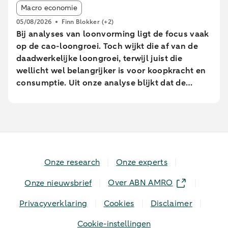
Article tags:
stedelijke gebieden bleven de pinbetalingen
Macro economie
relatief beter op peil dan in minder stedelijke
05/08/2026
Finn Blokker
(+2)
gebieden. Met name uitgaven aan eet- en
Bij analyses van loonvorming ligt de focus vaak
drinkgelegenheden namen daar juist toe, terwijl
op de cao-loongroei. Toch wijkt die af van de
brandstof uitgaven elders sterk afnamen.
daadwerkelijke loongroei, terwijl juist die
wellicht wel belangrijker is voor koopkracht en
consumptie. Uit onze analyse blijkt dat de
daadwerkelijke loongroei in de afgelopen jaren
afwijkt van de cao-loongroei. Daarnaast zien we
grote verschillen tussen leeftijdsgroepen. Dit
blijkt uit een analyse van geanonimiseerde en
geaggregeerde transactiegegevens.
Onze research
Onze experts
Over ABN AMRO
Onze nieuwsbrief
Privacyverklaring
Cookies
Disclaimer
Cookie-instellingen