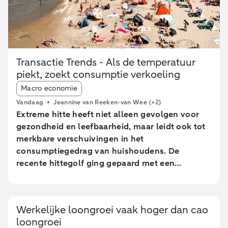
Transactie Trends - Als de temperatuur
piekt, zoekt consumptie verkoeling
Article tags:
Macro economie
Vandaag
Jeannine van Reeken-van Wee
(+2)
Extreme hitte heeft niet alleen gevolgen voor
gezondheid en leefbaarheid, maar leidt ook tot
merkbare verschuivingen in het
consumptiegedrag van huishoudens. De
recente hittegolf ging gepaard met een
tijdelijke afname in consumptie van
Nederlandse huishoudens. Er waren minder
online bestedingen en geldopnames, terwijl de
Werkelijke loongroei vaak hoger dan cao
pinbestedingen eerst stegen en pas tijdens de
loongroei
extreem warme dagen daalden. In sterk