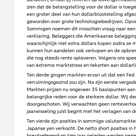
zien dat de belangstelling voor de dollar is toe
een groter deel van hun dollarblootstelling afge
geworden over grote technologiebedrijven. Opval
Sommigen noemen dit misschien vraag naar een v
verklaring. Beleggers die Amerikaanse beleggi
waarschijnlijk niet extra dollars kopen zodra ze
kunnen hun aandelen ook verkopen en de opbren
die nog steeds rente opleveren. Volgens ons speel
van extreme marktstress en tekorten aan dollarliq
Ten derde gingen markten ervan uit dat een Fed 
verruimingsgezind zou zijn. Na zijn eerste vergad
Markten prijzen nu ongeveer 35 basispunten aan
belangrijke reden voor de sterkere dollar. Wij de
doorgeschoten. Wij verwachten geen renteverhog
jaarwisseling juist begint met het verlagen van d
Ten vierde zijn posities in sommige valutamarkt
Japanse yen verkocht. De netto short posities in h
brexitreferendum tien jaar geleden werden gezien