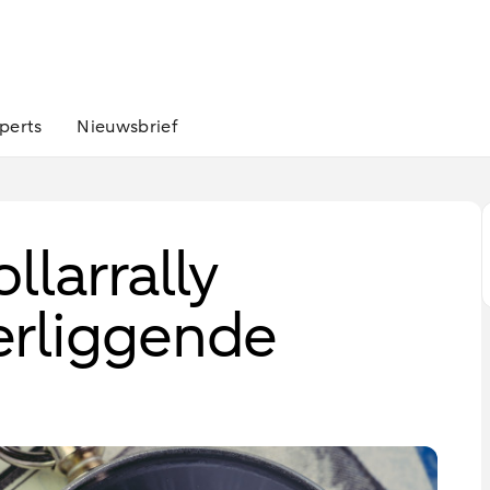
perts
Nieuwsbrief
llarrally
erliggende