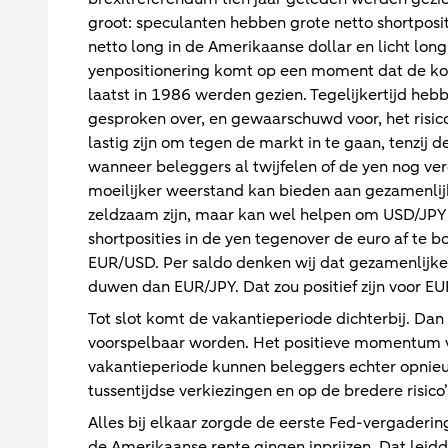
groot: speculanten hebben grote netto shortposit
netto long in de Amerikaanse dollar en licht long
yenpositionering komt op een moment dat de koer
laatst in 1986 werden gezien. Tegelijkertijd he
gesproken over, en gewaarschuwd voor, het risico 
lastig zijn om tegen de markt in te gaan, tenzij d
wanneer beleggers al twijfelen of de yen nog ve
moeilijker weerstand kan bieden aan gezamenlijk
zeldzaam zijn, maar kan wel helpen om USD/JPY o
shortposities in de yen tegenover de euro af te
EUR/USD. Per saldo denken wij dat gezamenlijke 
duwen dan EUR/JPY. Dat zou positief zijn voor E
Tot slot komt de vakantieperiode dichterbij. D
voorspelbaar worden. Het positieve momentum v
vakantieperiode kunnen beleggers echter opnie
tussentijdse verkiezingen en op de bredere risico’
Alles bij elkaar zorgde de eerste Fed-vergaderi
de Amerikaanse rente gingen inprijzen. Dat leidd