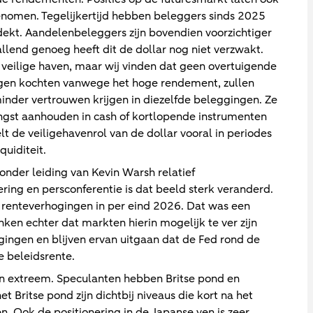
genomen. Tegelijkertijd hebben beleggers sinds 2025
dekt. Aandelenbeleggers zijn bovendien voorzichtiger
lend genoeg heeft dit de dollar nog niet verzwakt.
eilige haven, maar wij vinden dat geen overtuigende
ngen kochten vanwege het hoge rendement, zullen
 minder vertrouwen krijgen in diezelfde beleggingen. Ze
gst aanhouden in cash of kortlopende instrumenten
t de veiligehavenrol van de dollar vooral in periodes
uiditeit.
onder leiding van Kevin Warsh relatief
ering en persconferentie is dat beeld sterk veranderd.
 renteverhogingen in per eind 2026. Dat was een
nken echter dat markten hierin mogelijk te ver zijn
ingen en blijven ervan uitgaan dat de Fed rond de
e beleidsrente.
en extreem. Speculanten hebben Britse pond en
et Britse pond zijn dichtbij niveaus die kort na het
. Ook de positionering in de Japanse yen is zeer