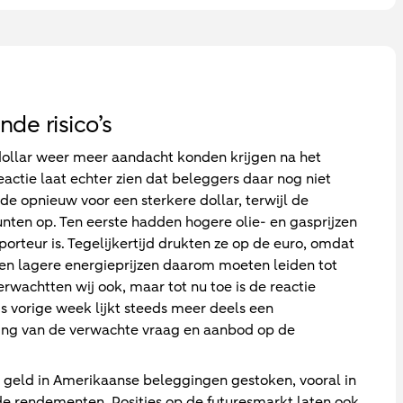
nde risico’s
 dollar weer meer aandacht konden krijgen na het
actie laat echter zien dat beleggers daar nog niet
de opnieuw voor een sterkere dollar, terwijl de
punten op. Ten eerste hadden hogere olie- en gasprijzen
rteur is. Tegelijkertijd drukten ze op de euro, omdat
den lagere energieprijzen daarom moeten leiden tot
rwachtten wij ook, maar tot nu toe is de reactie
ds vorige week lijkt steeds meer deels een
geling van de verwachte vraag en aanbod op de
geld in Amerikaanse beleggingen gestoken, vooral in
 rendementen. Posities op de futuresmarkt laten ook