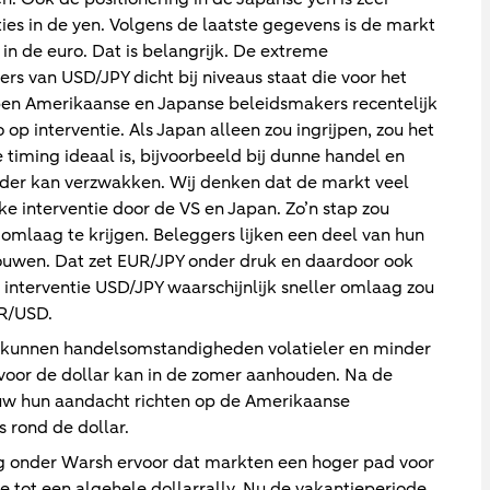
ies in de yen. Volgens de laatste gegevens is de markt
 in de euro. Dat is belangrijk. De extreme
s van USD/JPY dicht bij niveaus staat die voor het
bben Amerikaanse en Japanse beleidsmakers recentelijk
op interventie. Als Japan alleen zou ingrijpen, zou het
e timing ideaal is, bijvoorbeeld bij dunne handel en
rder kan verzwakken. Wij denken dat de markt veel
e interventie door de VS en Japan. Zo’n stap zou
mlaag te krijgen. Beleggers lijken een deel van hun
 bouwen. Dat zet EUR/JPY onder druk en daardoor ook
interventie USD/JPY waarschijnlijk sneller omlaag zou
UR/USD.
an kunnen handelsomstandigheden volatieler en minder
oor de dollar kan in de zomer aanhouden. Na de
uw hun aandacht richten op de Amerikaanse
s rond de dollar.
ng onder Warsh ervoor dat markten een hoger pad voor
e tot een algehele dollarrally. Nu de vakantieperiode