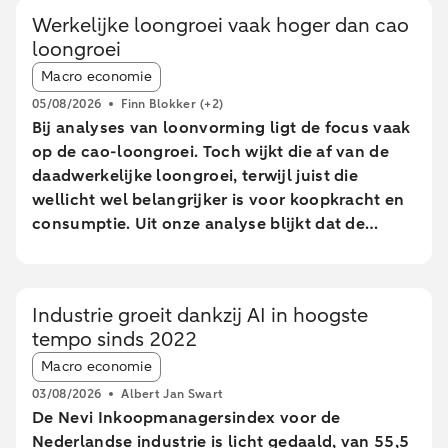
Werkelijke loongroei vaak hoger dan cao
loongroei
Article tags:
Macro economie
05/08/2026
Finn Blokker
(+2)
Bij analyses van loonvorming ligt de focus vaak
op de cao-loongroei. Toch wijkt die af van de
daadwerkelijke loongroei, terwijl juist die
wellicht wel belangrijker is voor koopkracht en
consumptie. Uit onze analyse blijkt dat de
daadwerkelijke loongroei in de afgelopen jaren
afwijkt van de cao-loongroei. Daarnaast zien we
grote verschillen tussen leeftijdsgroepen. Dit
Industrie groeit dankzij AI in hoogste
blijkt uit een analyse van geanonimiseerde en
tempo sinds 2022
geaggregeerde transactiegegevens.
Article tags:
Macro economie
03/08/2026
Albert Jan Swart
De Nevi Inkoopmanagersindex voor de
Nederlandse industrie is licht gedaald, van 55,5