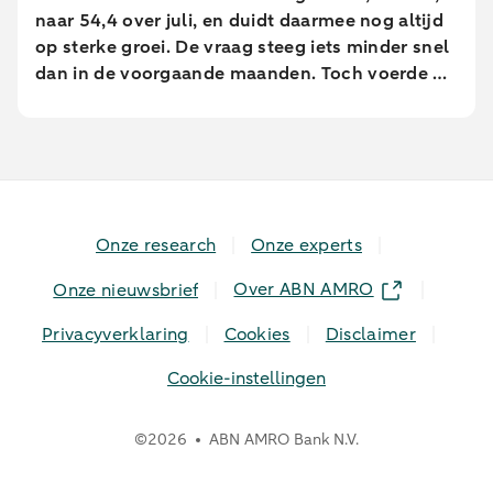
naar 54,4 over juli, en duidt daarmee nog altijd
op sterke groei. De vraag steeg iets minder snel
dan in de voorgaande maanden. Toch voerde de
industrie de productie op in het hoogste tempo
sinds februari 2022.
Onze research
Onze experts
Over ABN AMRO
Onze nieuwsbrief
Privacyverklaring
Cookies
Disclaimer
Cookie-instellingen
©
2026
ABN AMRO Bank N.V.