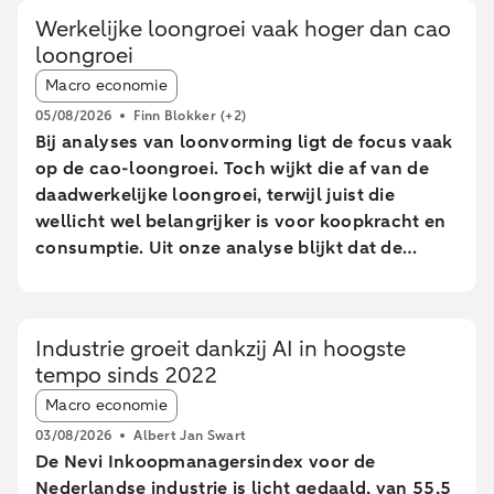
Werkelijke loongroei vaak hoger dan cao
loongroei
Article tags:
Macro economie
05/08/2026
Finn Blokker
(+2)
Bij analyses van loonvorming ligt de focus vaak
op de cao-loongroei. Toch wijkt die af van de
daadwerkelijke loongroei, terwijl juist die
wellicht wel belangrijker is voor koopkracht en
consumptie. Uit onze analyse blijkt dat de
daadwerkelijke loongroei in de afgelopen jaren
afwijkt van de cao-loongroei. Daarnaast zien we
grote verschillen tussen leeftijdsgroepen. Dit
Industrie groeit dankzij AI in hoogste
blijkt uit een analyse van geanonimiseerde en
tempo sinds 2022
geaggregeerde transactiegegevens.
Article tags:
Macro economie
03/08/2026
Albert Jan Swart
De Nevi Inkoopmanagersindex voor de
Nederlandse industrie is licht gedaald, van 55,5