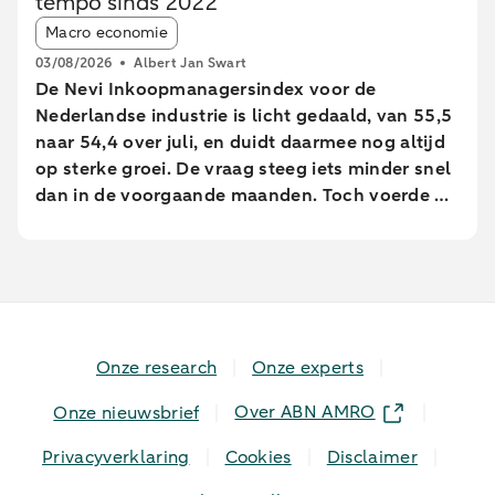
tempo sinds 2022
geaggregeerde transactiegegevens.
Article tags:
Macro economie
03/08/2026
Albert Jan Swart
De Nevi Inkoopmanagersindex voor de
Nederlandse industrie is licht gedaald, van 55,5
naar 54,4 over juli, en duidt daarmee nog altijd
op sterke groei. De vraag steeg iets minder snel
dan in de voorgaande maanden. Toch voerde de
industrie de productie op in het hoogste tempo
sinds februari 2022.
Onze research
Onze experts
Over ABN AMRO
Onze nieuwsbrief
Privacyverklaring
Cookies
Disclaimer