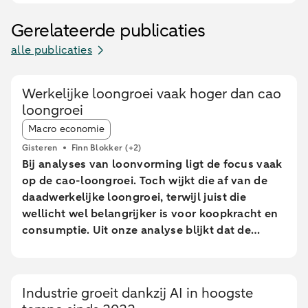
Gerelateerde publicaties
alle publicaties
Werkelijke loongroei vaak hoger dan cao
loongroei
Article tags:
Macro economie
Gisteren
Finn Blokker
(+2)
Bij analyses van loonvorming ligt de focus vaak
op de cao-loongroei. Toch wijkt die af van de
daadwerkelijke loongroei, terwijl juist die
wellicht wel belangrijker is voor koopkracht en
consumptie. Uit onze analyse blijkt dat de
daadwerkelijke loongroei in de afgelopen jaren
afwijkt van de cao-loongroei. Daarnaast zien we
grote verschillen tussen leeftijdsgroepen. Dit
Industrie groeit dankzij AI in hoogste
blijkt uit een analyse van geanonimiseerde en