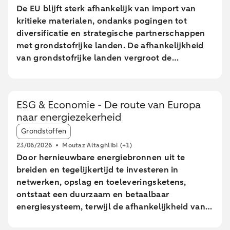
De EU blijft sterk afhankelijk van import van
kritieke materialen, ondanks pogingen tot
diversificatie en strategische partnerschappen
met grondstofrijke landen. De afhankelijkheid
van grondstofrijke landen vergroot de
kwetsbaarheid van de EU voor verstoringen in
toeleveringsketens. De EU wil tegen 2030 meer
mijnbouw, verwerking en recycling realiseren,
ESG & Economie - De route van Europa
maar lange doorlooptijden en hoge kosten
naar energiezekerheid
maken het behalen van deze doelen onzeker.
Article tags:
Nederland speelt een centrale rol in de EU-
Grondstoffen
handel van kritieke grondstoffen, vooral door
23/06/2026
Moutaz Altaghlibi
(+1)
de doorvoer via havens, zonder grote
Door hernieuwbare energiebronnen uit te
toegevoegde waarde. De EU kampt met
breiden en tegelijkertijd te investeren in
technologische en economische uitdagingen
netwerken, opslag en toeleveringsketens,
om kritieke materialen effectief te recyclen,
ontstaat een duurzaam en betaalbaar
vooral zeldzame aardmetalen.
energiesysteem, terwijl de afhankelijkheid van
import wordt verminderd. Ondanks de