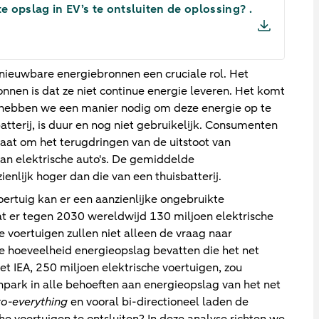
e opslag in EV’s te ontsluiten de oplossing? .
nieuwbare energiebronnen een cruciale rol. Het
nen is dat ze niet continue energie leveren. Het komt
 hebben we een manier nodig om deze energie op te
atterij, is duur en nog niet gebruikelijk. Consumenten
gaat om het terugdringen van de uitstoot van
van elektrische auto's. De gemiddelde
zienlijk hoger dan die van een thuisbatterij.
oertuig kan er een aanzienlijke ongebruikte
 dat er tegen 2030 wereldwijd 130 miljoen elektrische
e voertuigen zullen niet alleen de vraag naar
e hoeveelheid energieopslag bevatten die het net
et IEA, 250 miljoen elektrische voertuigen, zou
park in alle behoeften aan energieopslag van het net
to-everything
en vooral bi-directioneel laden de
he voertuigen te ontsluiten? In deze analyse richten we