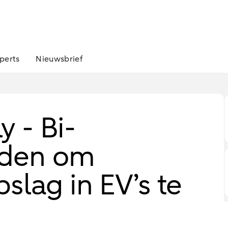
perts
Nieuwsbrief
 - Bi-
laden om
slag in EV’s te