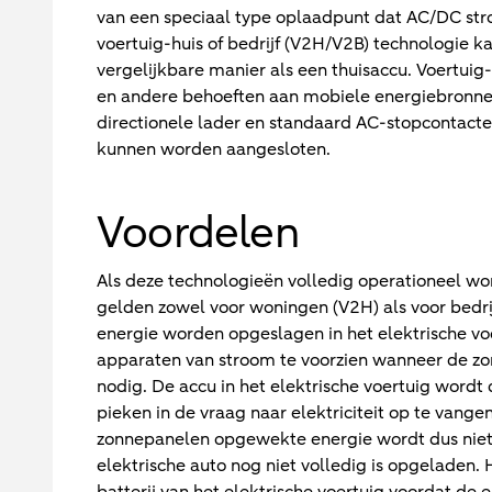
van een speciaal type oplaadpunt dat AC/DC st
voertuig-huis of bedrijf (V2H/V2B) technologie k
vergelijkbare manier als een thuisaccu. Voertui
en andere behoeften aan mobiele energiebronne
directionele lader en standaard AC-stopcontact
kunnen worden aangesloten.
Voordelen
Als deze technologieën volledig operationeel w
gelden zowel voor woningen (V2H) als voor bedr
energie worden opgeslagen in het elektrische vo
apparaten van stroom te voorzien wanneer de zon
nodig. De accu in het elektrische voertuig wordt
pieken in de vraag naar elektriciteit op te vange
zonnepanelen opgewekte energie wordt dus niet 
elektrische auto nog niet volledig is opgeladen. 
batterij van het elektrische voertuig voordat de