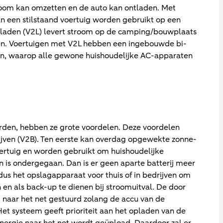
room kan omzetten en de auto kan ontladen. Met
an een stilstaand voertuig worden gebruikt op een
g-laden (V2L) levert stroom op de camping/bouwplaats
n. Voertuigen met V2L hebben een ingebouwde bi-
en, waarop alle gewone huishoudelijke AC-apparaten
orden, hebben ze grote voordelen. Deze voordelen
ijven (V2B). Ten eerste kan overdag opgewekte zonne-
ertuig en worden gebruikt om huishoudelijke
 is ondergegaan. Dan is er geen aparte batterij meer
 dus het opslagapparaat voor thuis of in bedrijven om
n en als back-up te dienen bij stroomuitval. De door
naar het net gestuurd zolang de accu van de
Het systeem geeft prioriteit aan het opladen van de
 energie naar het net wordt geüpload. Daardoor zal er