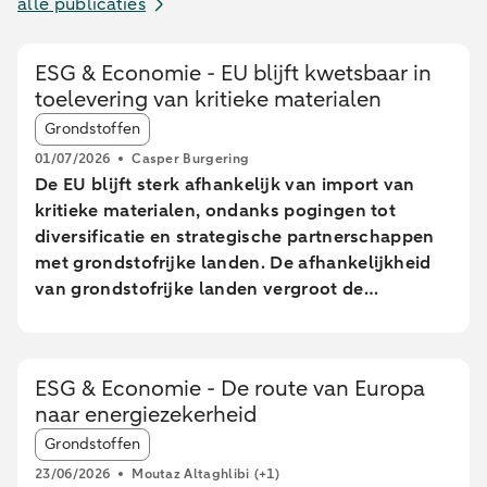
alle publicaties
ESG & Economie - EU blijft kwetsbaar in
toelevering van kritieke materialen
Article tags:
Grondstoffen
01/07/2026
Casper Burgering
De EU blijft sterk afhankelijk van import van
kritieke materialen, ondanks pogingen tot
diversificatie en strategische partnerschappen
met grondstofrijke landen. De afhankelijkheid
van grondstofrijke landen vergroot de
kwetsbaarheid van de EU voor verstoringen in
toeleveringsketens. De EU wil tegen 2030 meer
mijnbouw, verwerking en recycling realiseren,
ESG & Economie - De route van Europa
maar lange doorlooptijden en hoge kosten
naar energiezekerheid
maken het behalen van deze doelen onzeker.
Article tags:
Nederland speelt een centrale rol in de EU-
Grondstoffen
handel van kritieke grondstoffen, vooral door
23/06/2026
Moutaz Altaghlibi
(+1)