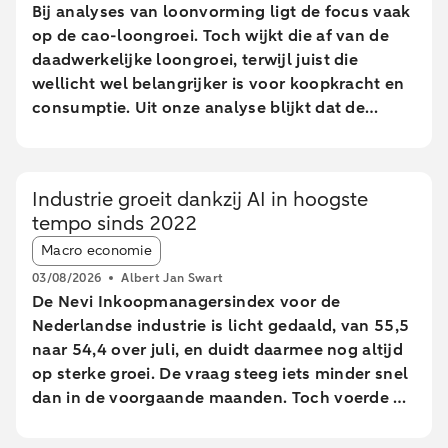
Bij analyses van loonvorming ligt de focus vaak
op de cao-loongroei. Toch wijkt die af van de
daadwerkelijke loongroei, terwijl juist die
wellicht wel belangrijker is voor koopkracht en
consumptie. Uit onze analyse blijkt dat de
daadwerkelijke loongroei in de afgelopen jaren
afwijkt van de cao-loongroei. Daarnaast zien we
grote verschillen tussen leeftijdsgroepen. Dit
Industrie groeit dankzij AI in hoogste
blijkt uit een analyse van geanonimiseerde en
tempo sinds 2022
geaggregeerde transactiegegevens.
Article tags:
Macro economie
03/08/2026
Albert Jan Swart
De Nevi Inkoopmanagersindex voor de
Nederlandse industrie is licht gedaald, van 55,5
naar 54,4 over juli, en duidt daarmee nog altijd
op sterke groei. De vraag steeg iets minder snel
dan in de voorgaande maanden. Toch voerde de
industrie de productie op in het hoogste tempo
sinds februari 2022.