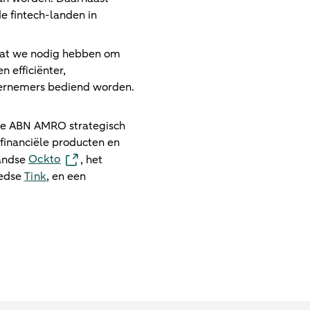
e fintech-landen in
 dat we nodig hebben om
 efficiënter,
dernemers bediend worden.
mee ABN AMRO strategisch
 financiële producten en
Ockto
landse
, het
eedse
Tink
, en een