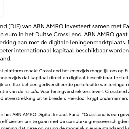
und (DIF) van ABN AMRO investeert samen met Ea
en euro in het Duitse CrossLend. ABN AMRO gaat t
rking aan met de digitale leningenmarktplaats.
beter internationaal kapitaal beschikbaar worden
and.
al platform maakt CrossLend het enerzijds mogelijk om op E
 anderzijds dat kapitaal direct en digitaal beschikbaar te st
k om flexibel een gediversifieerde portefeuille van leninge
antie van de risico’s. Voor leningverstrekkers levert CrossLen
ietverstrekking uit te breiden. Hierdoor krijgt ondernemer
n het ABN AMRO Digital Impact Fund: “CrossLend is een geves
 efficiënter om te gaan met de complexe grensoverschrijde
an mening dat deze oplossing de mogelijk nieuwe standaard 