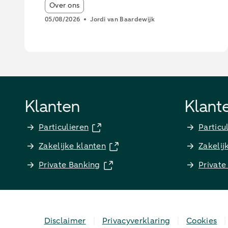
innovatie te versterken
Article tags:
Over ons
05/08/2026
Jordi van Baardewijk
Klanten
Klant
Particulieren
Particu
Zakelijke klanten
Zakelij
Private Banking
Private
Disclaimer
Privacyverklaring
Cookies