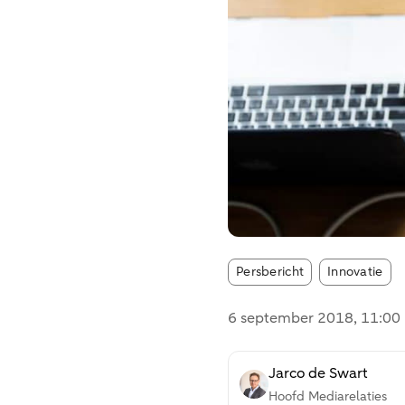
Article tags:
Persbericht
Innovatie
6 september 2018
, 11:00
Jarco de Swart
Hoofd Mediarelaties