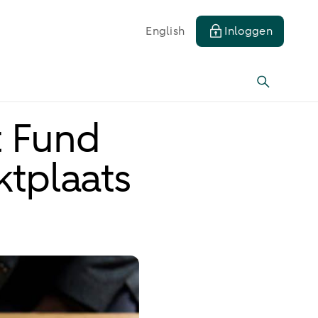
English
Inloggen
t Fund
ktplaats