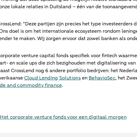
 onze lokale relaties in Duitsland – één van de toonaangevend
rossLend: “Deze partijen zijn precies het type investeerders
Ons doel is om het internationale ecosysteem rondom leningen
ender te maken. Wij zorgen ervoor dat zowel banken als on
orporate venture capital fonds specifiek voor fintech waar
tart- en scale ups die zich bezighouden met digitalisering van
naast CrossLend nog 6 andere portfolio bedrijven: het Neder
merikaanse
Cloud Lending Solutions
en
BehavioSec
, het Zw
trade and commodity finance
.
et corporate venture fonds voor een digitaal morgen