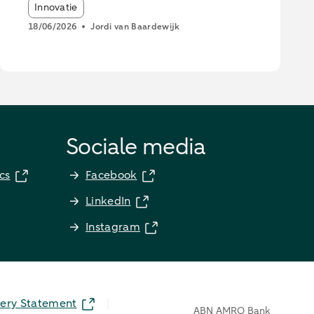
van Techleap
Article tags:
Innovatie
18/06/2026
Jordi van Baardewijk
Sociale media
cs
Facebook
LinkedIn
Instagram
ery Statement
ABN AMRO Bank