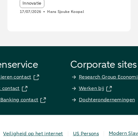
Article tags:
Innovatie
17/07/2026
Hans Sjouke Koopal
enservice
Corporate sites
lieren contact
Research Group Economi
k contact
Werken bij
 Banking contact
Dochterondernemingen
Modern Slav
Veiligheid op het internet
US Persons