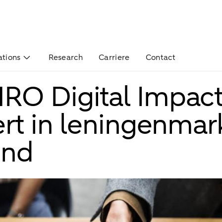
ations
Research
Carriere
Contact
RO Digital Impac
ert in leningenmar
end