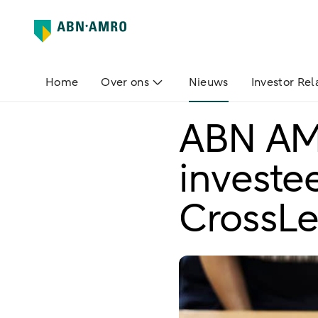
Home
Over ons
Nieuws
Investor Rel
ABN AM
investe
CrossL