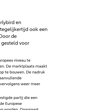
rlybird en
egelijkertijd ook een
 Door de
 gesteld voor
uropees niveau te
ellen. De marktplaats maakt
n op te bouwen. De nadruk
d aanvullende
s vervolgens weer meer
tigde partij die een
nde Europese
kan worden. Daarnaast