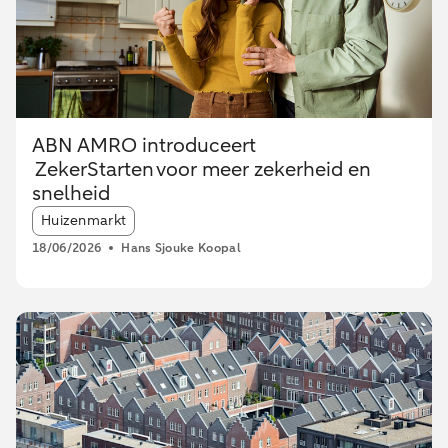
ABN AMRO introduceert
ZekerStarten voor meer zekerheid en
snelheid
Article tags:
Huizenmarkt
18/06/2026
Hans Sjouke Koopal