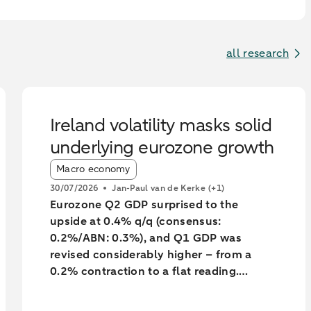
all research
Ireland volatility masks solid
underlying eurozone growth
Article tags:
Macro economy
30/07/2026
Jan-Paul van de Kerke
(+1)
Eurozone Q2 GDP surprised to the
upside at 0.4% q/q (consensus:
0.2%/ABN: 0.3%), and Q1 GDP was
revised considerably higher – from a
0.2% contraction to a flat reading.
Unsurprisingly, much of the surprise and
the backward revision was driven by