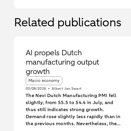
Related publications
AI propels Dutch
manufacturing output
growth
Article tags:
Macro economy
03/08/2026
Albert Jan Swart
The Nevi Dutch Manufacturing PMI fell
slightly, from 55.5 to 54.4 in July, and
thus still indicates strong growth.
Demand rose slightly less rapidly than in
the previous months. Nevertheless, the
industry increased output at the fastest