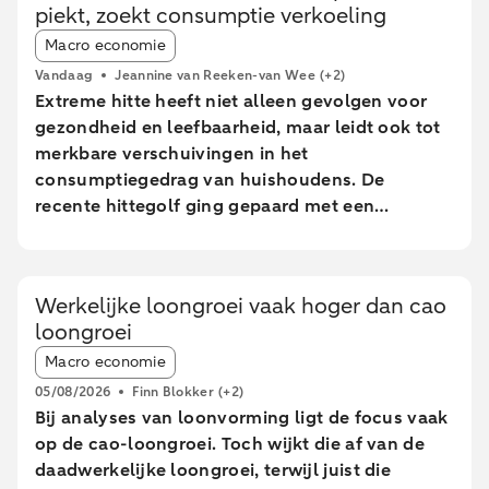
piekt, zoekt consumptie verkoeling
Article tags:
Macro economie
Vandaag
Jeannine van Reeken-van Wee
(+2)
Extreme hitte heeft niet alleen gevolgen voor
gezondheid en leefbaarheid, maar leidt ook tot
merkbare verschuivingen in het
consumptiegedrag van huishoudens. De
recente hittegolf ging gepaard met een
tijdelijke afname in consumptie van
Nederlandse huishoudens. Er waren minder
online bestedingen en geldopnames, terwijl de
Werkelijke loongroei vaak hoger dan cao
pinbestedingen eerst stegen en pas tijdens de
loongroei
extreem warme dagen daalden. In sterk
Article tags:
stedelijke gebieden bleven de pinbetalingen
Macro economie
relatief beter op peil dan in minder stedelijke
05/08/2026
Finn Blokker
(+2)
gebieden. Met name uitgaven aan eet- en
Bij analyses van loonvorming ligt de focus vaak
drinkgelegenheden namen daar juist toe, terwijl
op de cao-loongroei. Toch wijkt die af van de
brandstof uitgaven elders sterk afnamen.
daadwerkelijke loongroei, terwijl juist die