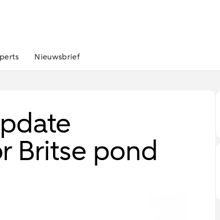
perts
Nieuwsbrief
Update
r Britse pond