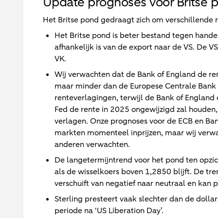
Update prognoses voor Britse 
Het Britse pond gedraagt zich om verschillende 
Het Britse pond is beter bestand tegen hande
afhankelijk is van de export naar de VS. De V
VK.
Wij verwachten dat de Bank of England de ren
maar minder dan de Europese Centrale Bank (
renteverlagingen, terwijl de Bank of England 
Fed de rente in 2025 ongewijzigd zal houden,
verlagen. Onze prognoses voor de ECB en Ba
markten momenteel inprijzen, maar wij verwac
anderen verwachten.
De langetermijntrend voor het pond ten opzic
als de wisselkoers boven 1,2850 blijft. De tr
verschuift van negatief naar neutraal en kan p
Sterling presteert vaak slechter dan de dolla
periode na ‘US Liberation Day’.