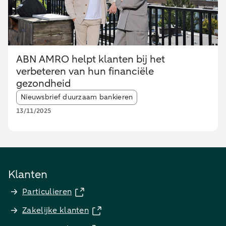
ABN AMRO helpt klanten bij het
verbeteren van hun financiële
gezondheid
Article tags:
Nieuwsbrief duurzaam bankieren
13/11/2025
Klanten
Particulieren
Zakelijke klanten