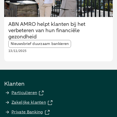
ABN AMRO helpt klanten bij het
verbeteren van hun financiële
gezondheid
Article tags:
Nieuwsbrief duurzaam bankieren
13/11/2025
Klanten
Particulieren
Zakelijke klanten
Private Banking