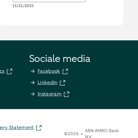
13/11/2025
Sociale media
cs
Facebook
LinkedIn
Instagram
ery Statement
ABN AMRO Bank
©
2026
N.V.