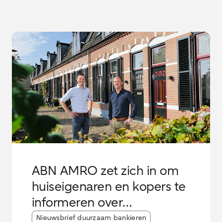
ABN AMRO zet zich in om
huiseigenaren en kopers te
informeren over
funderingsrisico’s
Article tags:
Nieuwsbrief duurzaam bankieren