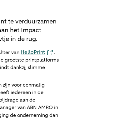
int te verduurzamen
aan het Impact
je in de rug.
HelloPrint
ichter van
.
de grootste printplatforms
bindt dankzij slimme
n zijn voor eenmalig
eeft iedereen in de
bijdrage aan de
iemanager van ABN AMRO in
ing de onderneming dan