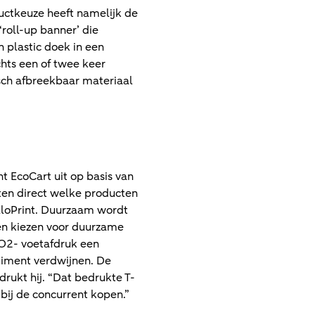
uctkeuze heeft namelijk de
roll-up banner’ die
 plastic doek in een
chts een of twee keer
isch afbreekbaar materiaal
t EcoCart uit op basis van
ten direct welke producten
elloPrint. Duurzaam wordt
ten kiezen voor duurzame
CO2- voetafdruk een
rtiment verdwijnen. De
rukt hij. “Dat bedrukte T-
bij de concurrent kopen.”