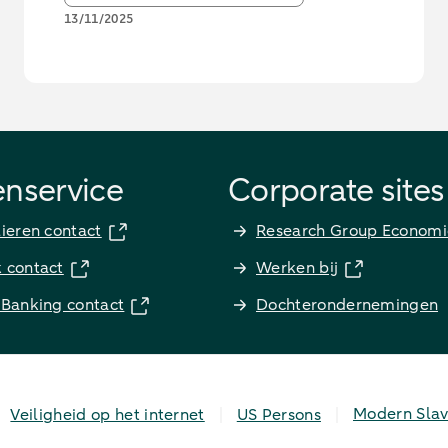
13/11/2025
enservice
Corporate sites
lieren contact
Research Group Economi
k contact
Werken bij
 Banking contact
Dochterondernemingen
Modern Slav
Veiligheid op het internet
US Persons