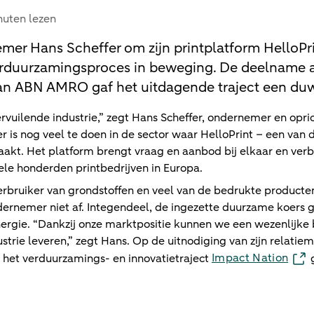
nuten lezen
er Hans Scheffer om zijn printplatform HelloPr
verduurzamingsproces in beweging. De deelname 
 ABN AMRO gaf het uitdagende traject een duwt
vervuilende industrie,” zegt Hans Scheffer, ondernemer en opr
er is nog veel te doen in de sector waar HelloPrint – een van 
aakt. Het platform brengt vraag en aanbod bij elkaar en ver
ele honderden printbedrijven in Europa.
verbruiker van grondstoffen en veel van de bedrukte producte
dernemer niet af. Integendeel, de ingezette duurzame koers g
nergie. “Dankzij onze marktpositie kunnen we een wezenlijke 
strie leveren,” zegt Hans. Op de uitnodiging van zijn relat
Impact Nation
het verduurzamings- en innovatietraject
g