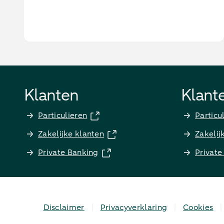
Klanten
Klant
Particulieren
Particu
Zakelijke klanten
Zakelij
Private Banking
Private
Disclaimer
Privacyverklaring
Cookies