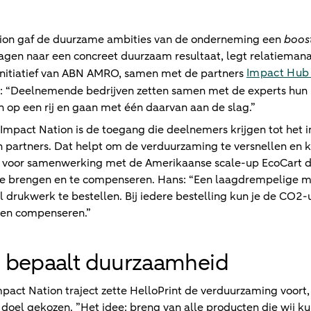
ion gaf de duurzame ambities van de onderneming een
boos
agen naar een concreet duurzaam resultaat, legt relatiemana
Impact Hub
initiatief van ABN AMRO, samen met de partners
rt: “Deelnemende bedrijven zetten samen met de experts hun 
op een rij en gaan met één daarvan aan de slag.”
Impact Nation is de toegang die deelnemers krijgen tot het i
artners. Dat helpt om de verduurzaming te versnellen en ka
s voor samenwerking met de Amerikaanse scale-up EcoCart d
te brengen en te compenseren. Hans: “Een laagdrempelige ma
drukwerk te bestellen. Bij iedere bestelling kun je de CO2-u
ten compenseren.”
 bepaalt duurzaamheid
pact Nation traject zette HelloPrint de verduurzaming voort,
doel gekozen. ”Het idee: breng van alle producten die wij k