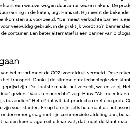
n de klant een weloverwogen duurzame keuze maken.” De prod
uurzaming in de keten, legt Hans uit. Hij neemt de bekende ‘
jeenkomsten als voorbeeld. “De meest verkochte banner is een
oor veelvuldig gebruik, in de praktijk wordt zo’n banner sle
 de container. Een beter alternatief is een banner van biolog
”
ngaan
t van het assortiment de CO2-voetafdruk vermeld. Deze reken
n het transport. Dankzij de slimme datatechnologie zien klan
geprijsd zijn. Dat laatste maakt het verschil, weten ze bij H
‘duur’ gezien. “Vaak ten onrechte”, zegt Hans. “Als meer klan
rijs bovendien.” HelloPrint wil dat producten met een grote 
e zijn voor klanten. En op termijn zelfs helemaal uit het asso
e ondernemer graag met zijn commerciële afdeling aan, benad
t na één keer dragen uit elkaar valt, dat moet de klant maar 