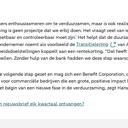
rs enthousiasmeren om te verduurzamen, maar is ook realis
ing is geen projectje dat we erbij doen. Het vraagt veel van i
tbaar en controleerbaar moet zijn.’ Het helpt dat de duurz
Transitielening
e ondernemer noemt als voorbeeld de
van 
idsdoelstellingen koppelt aan een rentekorting. “Dat heef
nellen. Zonder hulp van de bank hadden we deze stap waarschi
 de volgende stap gezet en mag zich een Benefit Corporation,
ng voor commerciële bedrijven die een grote, positieve impac
 het begin van een nieuwe fase in de verduurzaming, zegt Ha
 nieuwsbrief elk kwartaal ontvangen?