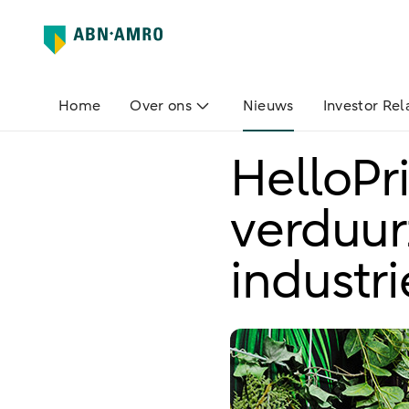
Home
Over ons
Nieuws
Investor Rel
HelloPri
verduur
industri