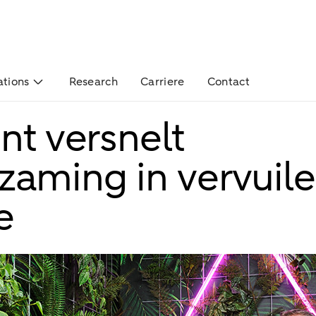
ations
Research
Carriere
Contact
nt versnelt
zaming in vervuil
e