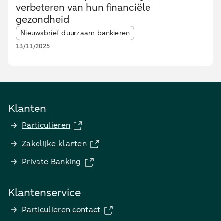
verbeteren van hun financiële
gezondheid
Article tags:
Nieuwsbrief duurzaam bankieren
13/11/2025
Klanten
Particulieren
Zakelijke klanten
Private Banking
Klantenservice
Particulieren contact