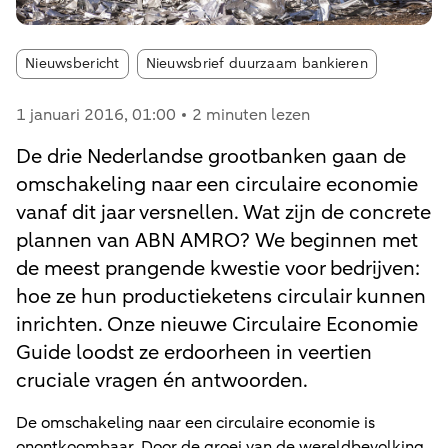
Article tags:
Nieuwsbericht
Nieuwsbrief duurzaam bankieren
1 januari 2016
, 01:00
2 minuten lezen
De drie Nederlandse grootbanken gaan de
omschakeling naar een circulaire economie
vanaf dit jaar versnellen. Wat zijn de concrete
plannen van ABN AMRO? We beginnen met
de meest prangende kwestie voor bedrijven:
hoe ze hun productieketens circulair kunnen
inrichten. Onze nieuwe Circulaire Economie
Guide loodst ze erdoorheen in veertien
cruciale vragen én antwoorden.
De omschakeling naar een circulaire economie is
onontkoombaar. Door de groei van de wereldbevolking