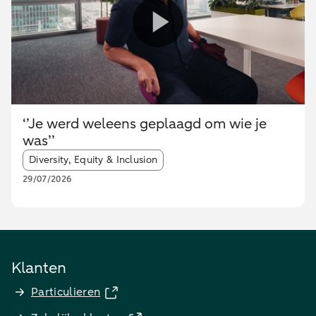
‘’Je werd weleens geplaagd om wie je
was’’
Article tags:
Diversity, Equity & Inclusion
29/07/2026
Klanten
Particulieren