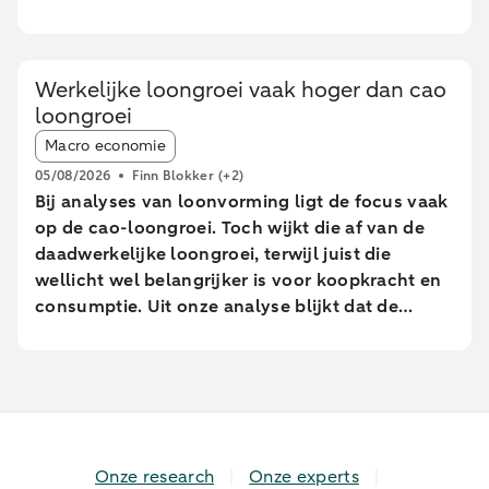
tijdelijke afname in consumptie van
Nederlandse huishoudens. Er waren minder
online bestedingen en geldopnames, terwijl de
Werkelijke loongroei vaak hoger dan cao
pinbestedingen eerst stegen en pas tijdens de
loongroei
extreem warme dagen daalden. In sterk
Article tags:
stedelijke gebieden bleven de pinbetalingen
Macro economie
relatief beter op peil dan in minder stedelijke
05/08/2026
Finn Blokker
(+2)
gebieden. Met name uitgaven aan eet- en
Bij analyses van loonvorming ligt de focus vaak
drinkgelegenheden namen daar juist toe, terwijl
op de cao-loongroei. Toch wijkt die af van de
brandstof uitgaven elders sterk afnamen.
daadwerkelijke loongroei, terwijl juist die
wellicht wel belangrijker is voor koopkracht en
consumptie. Uit onze analyse blijkt dat de
daadwerkelijke loongroei in de afgelopen jaren
afwijkt van de cao-loongroei. Daarnaast zien we
grote verschillen tussen leeftijdsgroepen. Dit
blijkt uit een analyse van geanonimiseerde en
geaggregeerde transactiegegevens.
Onze research
Onze experts