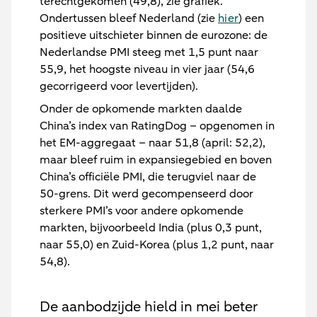
terechtgekomen (49,8), zie grafiek.
Ondertussen bleef Nederland (zie
hier
) een
positieve uitschieter binnen de eurozone: de
Nederlandse PMI steeg met 1,5 punt naar
55,9, het hoogste niveau in vier jaar (54,6
gecorrigeerd voor levertijden).
Onder de opkomende markten daalde
China’s index van RatingDog – opgenomen in
het EM-aggregaat – naar 51,8 (april: 52,2),
maar bleef ruim in expansiegebied en boven
China’s officiële PMI, die terugviel naar de
50-grens. Dit werd gecompenseerd door
sterkere PMI’s voor andere opkomende
markten, bijvoorbeeld India (plus 0,3 punt,
naar 55,0) en Zuid-Korea (plus 1,2 punt, naar
54,8).
De aanbodzijde hield in mei beter