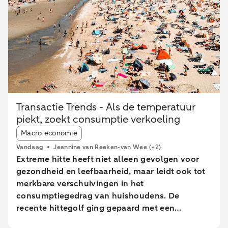
Transactie Trends - Als de temperatuur
piekt, zoekt consumptie verkoeling
Article tags:
Macro economie
Vandaag
Jeannine van Reeken-van Wee
(+2)
Extreme hitte heeft niet alleen gevolgen voor
gezondheid en leefbaarheid, maar leidt ook tot
merkbare verschuivingen in het
consumptiegedrag van huishoudens. De
recente hittegolf ging gepaard met een
tijdelijke afname in consumptie van