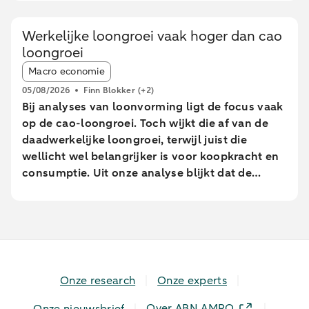
Nederlandse huishoudens. Er waren minder
online bestedingen en geldopnames, terwijl de
Werkelijke loongroei vaak hoger dan cao
pinbestedingen eerst stegen en pas tijdens de
loongroei
extreem warme dagen daalden. In sterk
Article tags:
stedelijke gebieden bleven de pinbetalingen
Macro economie
relatief beter op peil dan in minder stedelijke
05/08/2026
Finn Blokker
(+2)
gebieden. Met name uitgaven aan eet- en
Bij analyses van loonvorming ligt de focus vaak
drinkgelegenheden namen daar juist toe, terwijl
op de cao-loongroei. Toch wijkt die af van de
brandstof uitgaven elders sterk afnamen.
daadwerkelijke loongroei, terwijl juist die
wellicht wel belangrijker is voor koopkracht en
consumptie. Uit onze analyse blijkt dat de
daadwerkelijke loongroei in de afgelopen jaren
afwijkt van de cao-loongroei. Daarnaast zien we
grote verschillen tussen leeftijdsgroepen. Dit
blijkt uit een analyse van geanonimiseerde en
geaggregeerde transactiegegevens.
Onze research
Onze experts
Over ABN AMRO
Onze nieuwsbrief